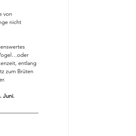
e von 
nge nicht 
senswertes 
 Vogel…oder 
enzeit, entlang 
tz zum Brüten 
er.
 Juni.