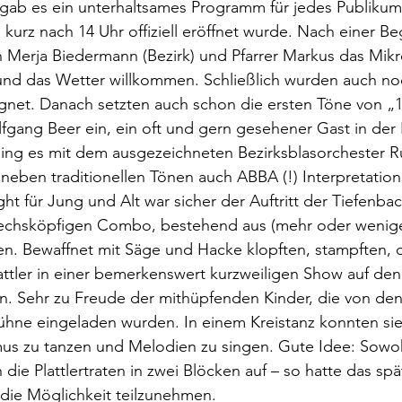
gab es ein unterhaltsames Programm für jedes Publikum
urz nach 14 Uhr offiziell eröffnet wurde. Nach einer B
 Merja Biedermann (Bezirk) und Pfarrer Markus das Mik
und das Wetter willkommen. Schließlich wurden auch n
gnet. Danach setzten auch schon die ersten Töne von „
lfgang Beer ein, ein oft und gern gesehener Gast in der
ging es mit dem ausgezeichneten Bezirksblasorchester R
 neben traditionellen Tönen auch ABBA (!) Interpretatio
ight für Jung und Alt war sicher der Auftritt der Tiefenba
rsechsköpfigen Combo, bestehend aus (mehr oder wenig
en. Bewaffnet mit Säge und Hacke klopften, stampften, 
ttler in einer bemerkenswert kurzweiligen Show auf den 
n. Sehr zu Freude der mithüpfenden Kinder, die von den
ühne eingeladen wurden. In einem Kreistanz konnten sie
mus zu tanzen und Melodien zu singen. Gute Idee: Sowoh
h die Plattlertraten in zwei Blöcken auf – so hatte das 
die Möglichkeit teilzunehmen.