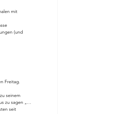
alen mit 
sse 
Jungen (und 
n Freitag.
 zu seinem 
kus zu sagen „…
en seit 