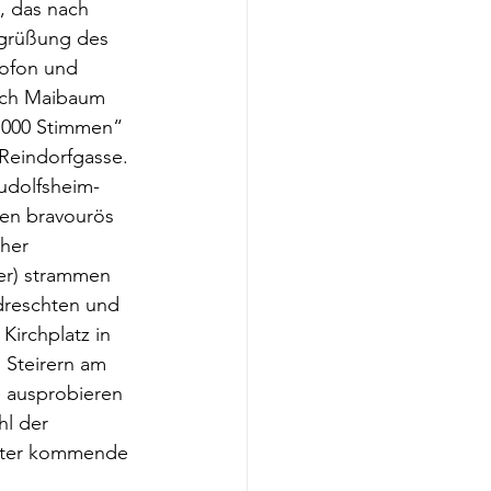
, das nach 
egrüßung des 
rofon und 
och Maibaum 
1000 Stimmen“ 
 Reindorfgasse. 
udolfsheim-
nen bravourös 
cher 
er) strammen 
dreschten und 
Kirchplatz in 
 Steirern am 
 ausprobieren 
l der 
später kommende 