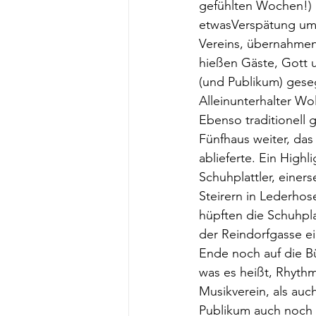
gefühlten Wochen!) 
etwasVerspätung um k
Vereins, übernahmen
hießen Gäste, Gott 
(und Publikum) gese
Alleinunterhalter Wo
Ebenso traditionell 
Fünfhaus weiter, das
ablieferte. Ein Highl
Schuhplattler, eine
Steirern in Lederhos
hüpften die Schuhpla
der Reindorfgasse ei
Ende noch auf die B
was es heißt, Rhyth
Musikverein, als auc
Publikum auch noch 