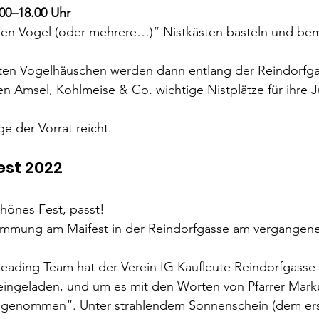
00–18.00 Uhr
nen Vogel (oder mehrere…)“ Nistkästen basteln und bem
rten Vogelhäuschen werden dann entlang der Reindorfga
n Amsel, Kohlmeise & Co. wichtige Nistplätze für ihre 
 
e der Vorrat reicht.
est 2022
hönes Fest, passt!
timmung am Maifest in der Reindorfgasse am vergangene
eading Team hat der Verein IG Kaufleute Reindorfgasse
2 eingeladen, und um es mit den Worten von Pfarrer Mar
ngenommen“. Unter strahlendem Sonnenschein (dem erst