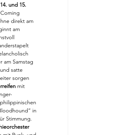
 14. und 15. 
n‘Coming 
hne direkt am 
ginnt am 
nstvoll 
nderstapelt 
lancholisch 
er am Samstag 
und satte 
eiter sorgen 
reifen
 mit 
nger-
 philippinischen 
„Bloodhound“ in 
für Stimmung. 
hieorchester