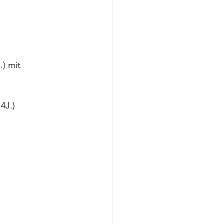
) mit 
4J.)