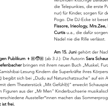
verbinden kitschige Ballade
die Telepunkies, die erste P
nur) für Kinder, sorgen für 
Pogo. Die DJ-Ecke ist beset
Fissore, Irieology, Mrs.Zee,
Curtis
 u.a., die dafür sorgen
Nadel nie die Rille verlässt.  
Am 15. Juni
 gehört der Nac
ngen Publikum
 👦🏼🧒🏼 (ab 3 J.): Die Autorin 
Sara Schau
iefenbacher 
bringen mit ihrem neuen Buch „Muskel, Fur
 Kamishibai-Lesung Kindern die Superkräfte ihres Körpers
x
) begibt sich bei „Dudu auf Naturschatzsuche“ auf ein
it dem Theaterstück „Mit Gefühl(t)“ erweckt Schauspiel
n Figuren aus der „Mr Men“ Kinderbuchserie musikalisc
verschiedene Aussteller*innen machen das Sommerpro
 ist frei.