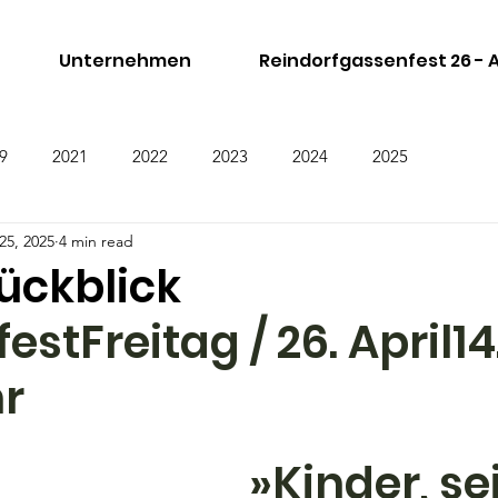
Unternehmen
Reindorfgassenfest 26 -
9
2021
2022
2023
2024
2025
25, 2025
4 min read
ückblick
estFreitag / 26. April1
hr
»Kinder, se