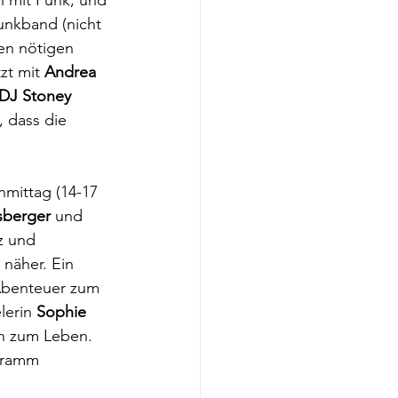
n mit Punk, und 
unkband (nicht 
den nötigen 
zt mit 
Andrea 
 DJ Stoney 
, dass die 
hmittag (14-17 
sberger
 und 
z und 
 näher. Ein 
 Abenteuer zum 
erin 
Sophie 
h zum Leben.  
gramm 