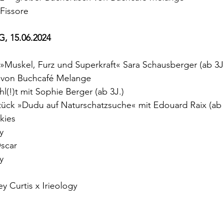
 Fissore
, 15.06.2024
 »Muskel, Furz und Superkraft« Sara Schausberger (ab 3J.
 von Buchcafé Melange
hl(!)t mit Sophie Berger (ab 3J.)
tück »Dudu auf Naturschatzsuche« mit Edouard Raix (ab 
kies
y
Oscar
y
ey Curtis x Irieology