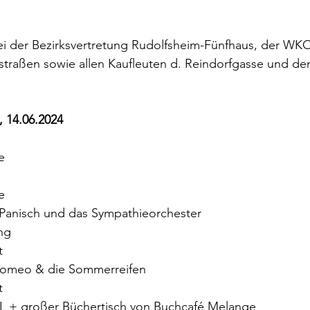
i der Bezirksvertretung Rudolfsheim-Fünfhaus, der WKO
traßen sowie allen Kaufleuten d. Reindorfgasse und den
 14.06.2024
e
e
e Panisch und das Sympathieorchester
ung
t
 Romeo & die Sommerreifen
t
TL + großer Büchertisch von Buchcafé Melange