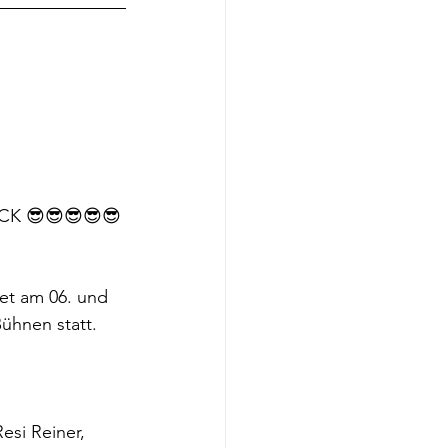
CK 😎😎😎😎😎
et am 06. und 
ühnen statt.  
Resi Reiner, 