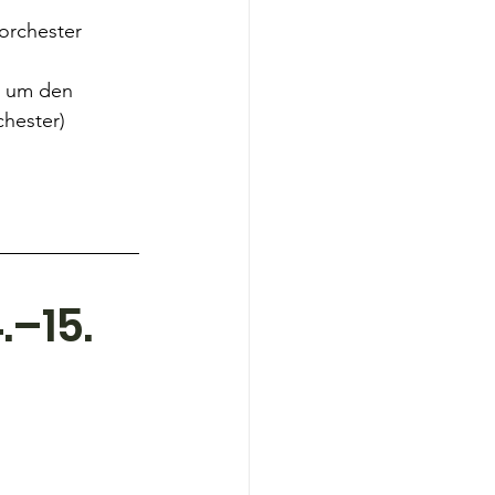
sorchester
z um den 
chester)
–15. 