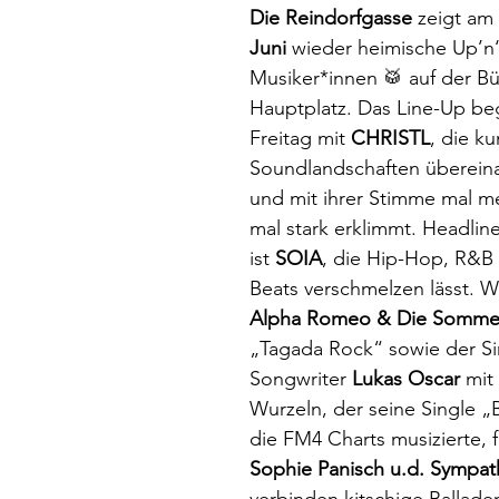
Die Reindorfgasse
 zeigt am
Juni
 wieder heimische Up’
Musiker*innen 🥁 auf der Bü
Hauptplatz. Das Line-Up be
Freitag mit 
CHRISTL
, die ku
Soundlandschaften übereina
und mit ihrer Stimme mal me
mal stark erklimmt. Headlin
ist 
SOIA
, die Hip-Hop, R&B 
Beats verschmelzen lässt. W
Alpha Romeo & Die Sommer
„Tagada Rock“ sowie der Si
Songwriter 
Lukas Oscar
 mit
Wurzeln, der seine Single 
die FM4 Charts musizierte, 
Sophie Panisch u.d. Sympat