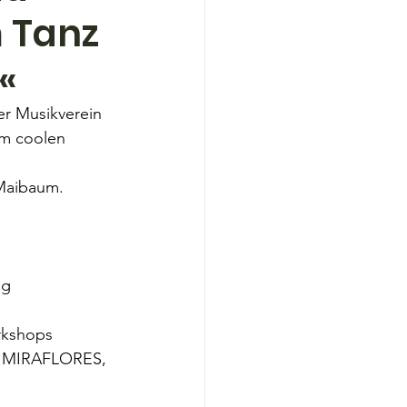
 Tanz 
« 
er Musikverein 
m coolen 
Maibaum.
ng
rkshops 
, MIRAFLORES, 
!