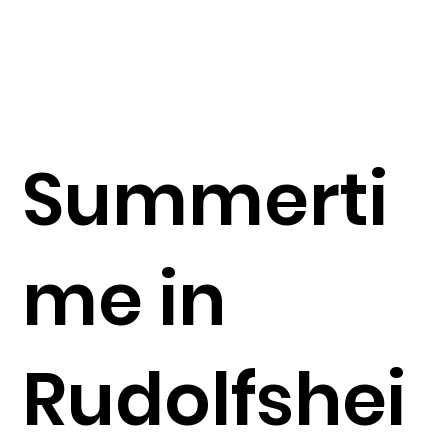
Summerti
me in
Rudolfshei