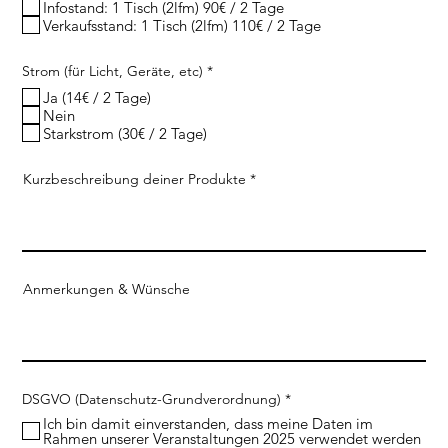
u
Infostand: 1 Tisch (2lfm) 90€ / 2 Tage
i
Verkaufsstand: 1 Tisch (2lfm) 110€ / 2 Tage
r
e
d
R
Strom (für Licht, Geräte, etc)
*
e
Ja (14€ / 2 Tage)
q
u
Nein
i
Starkstrom (30€ / 2 Tage)
r
e
d
Kurzbeschreibung deiner Produkte
Anmerkungen & Wünsche
R
DSGVO (Datenschutz-Grundverordnung)
*
e
Ich bin damit einverstanden, dass meine Daten im
q
Rahmen unserer Veranstaltungen 2025 verwendet werden
u