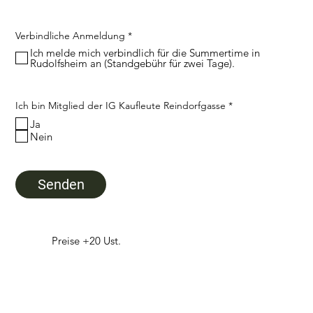
i
r
e
d
R
Verbindliche Anmeldung
*
e
Ich melde mich verbindlich für die Summertime in
q
Rudolfsheim an (Standgebühr für zwei Tage).
u
i
r
e
d
R
Ich bin Mitglied der IG Kaufleute Reindorfgasse
*
e
Ja
q
u
Nein
i
r
e
d
Senden
Preise +20 Ust.