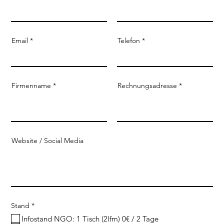
Email
Telefon
Firmenname
Rechnungsadresse
Website / Social Media
R
Stand
*
e
Infostand NGO: 1 Tisch (2lfm) 0€ / 2 Tage
q